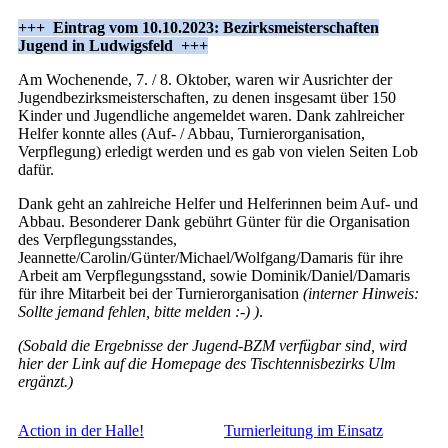
+++ Eintrag vom 10.10.2023: Bezirksmeisterschaften
Jugend in Ludwigsfeld +++
Am Wochenende, 7. / 8. Oktober, waren wir Ausrichter der
Jugendbezirksmeisterschaften, zu denen insgesamt über 150
Kinder und Jugendliche angemeldet waren. Dank zahlreicher
Helfer konnte alles (Auf- / Abbau, Turnierorganisation,
Verpflegung) erledigt werden und es gab von vielen Seiten Lob
dafür.
Dank geht an zahlreiche Helfer und Helferinnen beim Auf- und
Abbau. Besonderer Dank gebührt Günter für die Organisation
des Verpflegungsstandes,
Jeannette/Carolin/Günter/Michael/Wolfgang/Damaris für ihre
Arbeit am Verpflegungsstand, sowie Dominik/Daniel/Damaris
für ihre Mitarbeit bei der Turnierorganisation
(interner Hinweis:
Sollte jemand fehlen, bitte melden :-) )
.
(Sobald die Ergebnisse der Jugend-BZM verfügbar sind, wird
hier der Link auf die Homepage des Tischtennisbezirks Ulm
ergänzt.)
Action in der Halle!
Turnierleitung im Einsatz