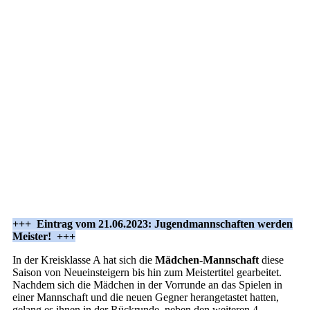
MaedchenU19
JungenU19
JungenU14
+++ Eintrag vom 21.06.2023: Jugendmannschaften werden
Meister! +++
In der Kreisklasse A hat sich die
Mädchen-Mannschaft
diese
Saison von Neueinsteigern bis hin zum Meistertitel gearbeitet.
Nachdem sich die Mädchen in der Vorrunde an das Spielen in
einer Mannschaft und die neuen Gegner herangetastet hatten,
gelang es ihnen in der Rückrunde, neben den weiteren 4