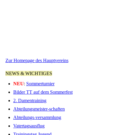
IMG_20241214_211629
IMG_20241214_211751
IMG_20241214_211836
Zur Homepage des Hauptvereins
NEWS & WICHTIGES
NEU
:
Sommerturnier
Bilder TT auf dem Sommerfest
2. Damentraining
Abteilungsmeister-schaften
Abteilungs-versammlung
Vatertagsausflug
Trainingstag Jugend