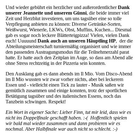
Und wieder gebührt ein herzlicher und außerordentlicher
Dank
unserer Jeannette und unserem Günni
, die beide immer viel
Zeit und Herzblut investieren, um uns tagsüber eine so tolle
Verpflegung anbieten zu können: Diverse Getränke-Sorten,
Weißwurst, Wienerle, LKWs, Obst, Muffins, Kuchen... Diesmal
gab es sogar noch leckere Blätterteigpizza! Vielen, vielen Dank
euch! Uuuuund
Dank auch an unseren Häuptling HP
, der die
Abteilungsmeisterschaft turniermäßig organisiert und wie immer
den passenden Austragungsmodus für die Teilnehmerzahl parat
hatte. Er hatte auch den Zeitplan im Auge, so dass am Abend alle
ohne Stress rechtzeitig in der Pizzeria sein konnten.
Den Ausklang gab es dann abends im Il Mio. Vom Disco-Abend
im Il Mio wussten wir zwar vorher nichts, aber bei leckerem
Essen und - vielleicht einen Tick zu lauter - Musik saßen wir
gemütlich zusammen und einige konnten, trotz der sportlichen
Betätigung tagsüber und des italienischen Essens, noch das
Tanzbein schwingen. Respekt!
Ein Wort in eigener Sache: Lieber Finn, tut mir leid, dass wir es
nicht ins Doppelfinale geschafft haben. :-( Hoffentlich spielen
wir bald mal wieder zusammen und dann probieren wir es
nochmal. Aber Halbfinale war auch nicht so schlecht. :-)